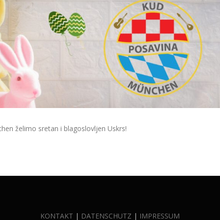
en želimo sretan i blagoslovljen Uskrs!
KONTAKT
|
DATENSCHUTZ
|
IMPRESSUM