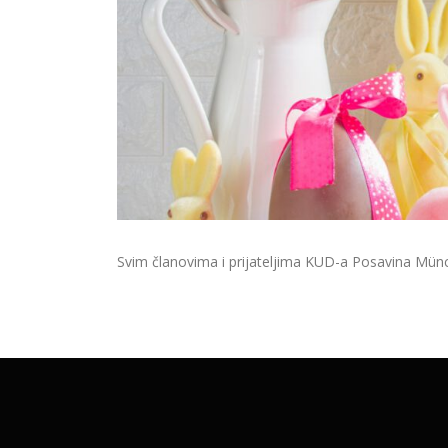
Svim članovima i prijateljima KUD-a Posavina Münch